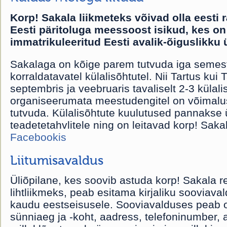
Korp! Sakala liikmeteks võivad olla eesti 
Eesti päritoluga meessoost isikud, kes on
immatrikuleeritud Eesti avalik-õiguslikku ü
Sakalaga on kõige parem tutvuda iga semest
korraldatavatel külalisõhtutel. Nii Tartus kui
septembris ja veebruaris tavaliselt 2-3 külali
organiseerumata meestudengitel on võimal
tutvuda. Külalisõhtute kuulutused pannakse 
teadetetahvlitele ning on leitavad korp! Sakal
Facebookis
Liitumisavaldus
Üliõpilane, kes soovib astuda korp! Sakala r
lihtliikmeks, peab esitama kirjaliku soovia
kaudu eestseisusele. Sooviavalduses peab 
sünniaeg ja -koht, aadress, telefoninumber,