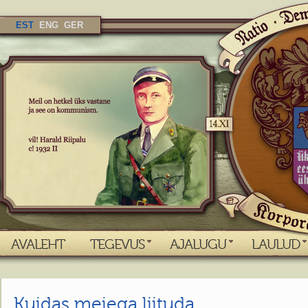
EST
ENG
GER
AVALEHT
TEGEVUS
AJALUGU
LAULUD
Kuidas meiega liituda