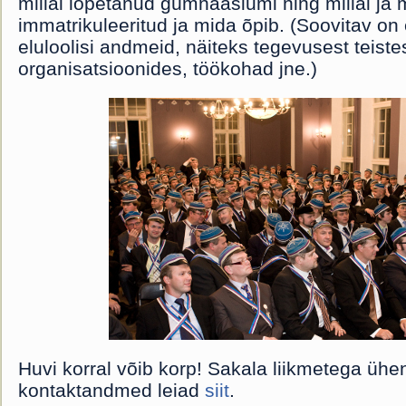
millal lõpetanud gümnaasiumi ning millal ja mi
immatrikuleeritud ja mida õpib. (Soovitav on
eluloolisi andmeid, näiteks tegevusest teiste
organisatsioonides, töökohad jne.)
Huvi korral võib korp! Sakala liikmetega ühe
kontaktandmed leiad
siit
.