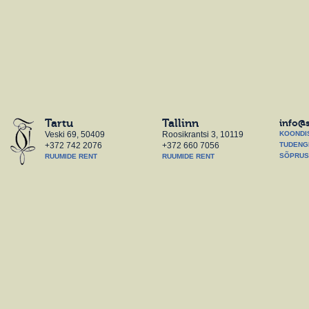
Tartu
Tallinn
info@
Veski 69, 50409
Roosikrantsi 3, 10119
KOONDI
+372 742 2076
+372 660 7056
TUDENG
SÕPRUS
RUUMIDE RENT
RUUMIDE RENT